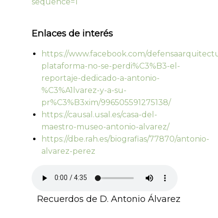
sequence=1
Enlaces de interés
https://www.facebook.com/defensaarquitectur
plataforma-no-se-perdi%C3%B3-el-
reportaje-dedicado-a-antonio-
%C3%A1lvarez-y-a-su-
pr%C3%B3xim/996505591275138/
https://causal.usal.es/casa-del-
maestro-museo-antonio-alvarez/
https://dbe.rah.es/biografias/77870/antonio-
alvarez-perez
Recuerdos de D. Antonio Álvarez